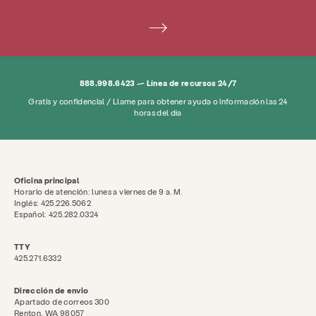
Empleo
Preguntas más frecuentes
Donar
Buscar KCSARC
888.998.6423 — Línea de recursos 24/7
Gratis y confidencial / Llame para obtener ayuda o información las 24
horas del día
Oficina principal
Horario de atención: lunes a viernes de 9 a. M.
Inglés: 425.226.5062
Español: 425.282.0324
TTY
425.271.6332
Dirección de envio
Apartado de correos 300
Renton, WA 98057