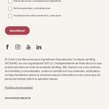
Alertas de acción y actualizaciones legislativas
Noticias generales y actualizaciones
Actualizaciones sobre prevención y educación
¡Inscribirse!
El Centro de Recursos para Agresiones Sexuales del Condado de King
(KCSARC) es una organización 501 (c) 3 independiente sin fines de lucro que
presta servicios en todo el condado de King, WA. Damos voz a las víctimas,
sus familias y comunidades, creamos cambios en las creencias, actitudes y
comportamientos sobre la violencia sexual e infundimos valor para que las
personas hablen sobre la agresión sexual.
Política de privacidad
SITIO POR DEI CREATIVE
Consigue ayuda ahora