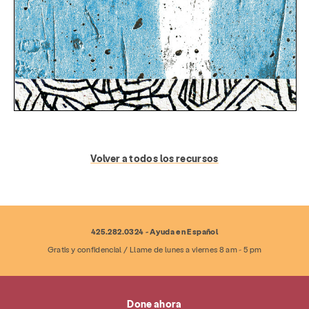
Volver a todos los recursos
425.282.0324 - Ayuda en Español
Servicios
Prevención y educación
Gratis y confidencial / Llame de lunes a viernes 8 am - 5 pm
Recursos
Dar
Involucrarse
Done ahora
Acerca de
Noticias y blog
Contacto