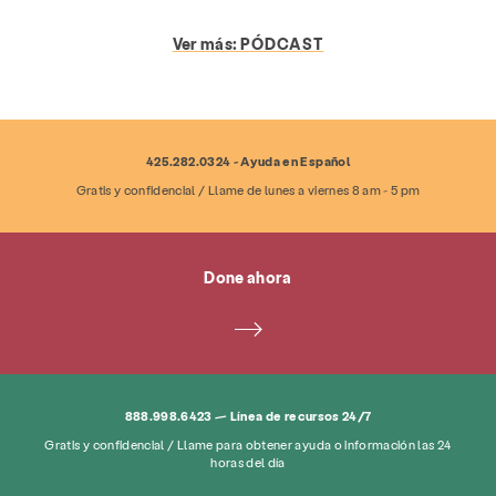
Servicios
Prevención y educación
Ver más:
PÓDCAST
Recursos
Dar
Involucrarse
Acerca de
Noticias y blog
Contacto
425.282.0324 - Ayuda en Español
Empleo
Preguntas más frecuentes
Donar
Gratis y confidencial / Llame de lunes a viernes 8 am - 5 pm
Buscar KCSARC
Done ahora
888.998.6423 — Línea de recursos 24/7
Gratis y confidencial / Llame para obtener ayuda o información las 24
horas del día