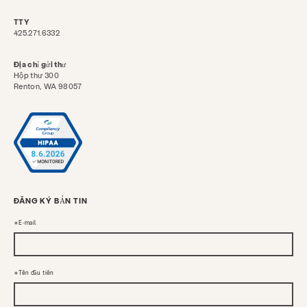
TTY
425.271.6332
Địa chỉ gửi thư
Hộp thư 300
Renton, WA 98057
ĐĂNG KÝ BẢN TIN
E-mail
Tên đầu tiên