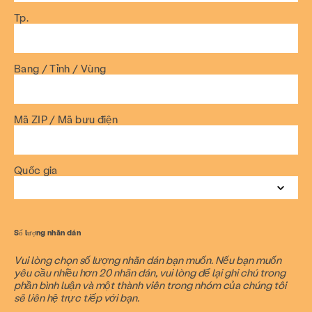
Tp.
Bang / Tỉnh / Vùng
Mã ZIP / Mã bưu điện
Phòng ngừa & Giáo dục
Dịch vụ
Tài nguyên
Quốc gia
Đưa cho
Tham gia
Đăng ký nhận bản tin của chúng tôi
Số lượng nhãn dán
Chúng ta hãy cùng thảo luận về điều đó.
Sự kiện
Vui lòng chọn số lượng nhãn dán bạn muốn. Nếu bạn muốn
yêu cầu nhiều hơn 20 nhãn dán, vui lòng để lại ghi chú trong
Tiếng nói được trao quyền
Hội đồng tư vấn thanh niên
phần bình luận và một thành viên trong nhóm của chúng tôi
sẽ liên hệ trực tiếp với bạn.
Hãy ủng hộ những người sống sót
Giúp chúng tôi vận động