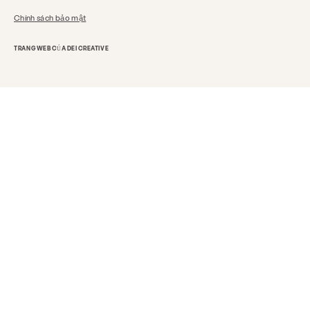
Chính sách bảo mật
TRANG WEB CỦA DEI CREATIVE
Nhận trợ giúp ngay bây giờ