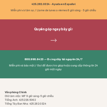
425.282.0324 - Ayuda en Español
Miễn phí và tâm sự / Llame de lunes a viernes 8 giờ sáng - 5 giờ chiều
Quyên góp ngay bây giờ
888.998.6423 — Đường dây tài nguyên 24/7
Miễn phí và bảo mật / Gọi để được trợ giúp hoặc cung cấp thông tin 24
giờ một ngày
Văn phòng Chính
Giờ làm việc: MF 9 giờ sáng-5 giờ chiều
Tiếng Anh: 425.226.5062
Tiếng Tây Ban Nha: 425.282.0324