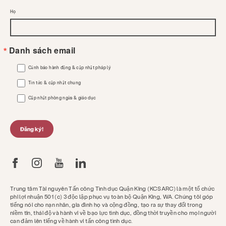
Họ
Danh sách email
Cảnh báo hành động & cập nhật pháp lý
Tin tức & cập nhật chung
Cập nhật phòng ngừa & giáo dục
Đăng ký!
Trung tâm Tài nguyên Tấn công Tình dục Quận King (KCSARC) là một tổ chức
phi lợi nhuận 501 (c) 3 độc lập phục vụ toàn bộ Quận King, WA. Chúng tôi góp
tiếng nói cho nạn nhân, gia đình họ và cộng đồng, tạo ra sự thay đổi trong
niềm tin, thái độ và hành vi về bạo lực tình dục, đồng thời truyền cho mọi người
can đảm lên tiếng về hành vi tấn công tình dục.