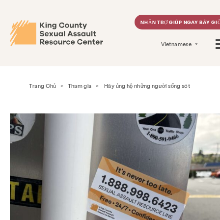
NHẬN TRỢ GIÚP NGAY BÂY GI
Vietnamese
Trang Chủ
>
Tham gia
>
Hãy ủng hộ những người sống sót