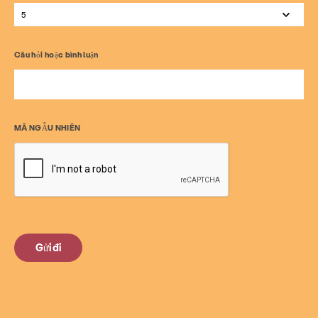
Câu lạc bộ BE LOUD
Câu hỏi hoặc bình luận
Trong khoảng
Tin tức & Blog
Tiếp xúc
Việc làm
Câu hỏi thường gặp
Quyên góp
MÃ NGẪU NHIÊN
Tìm kiếm KCSARC