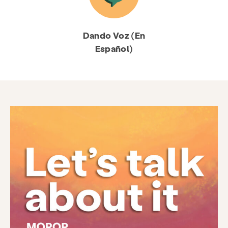
Dando Voz (En
Español)
Phòng ngừa & Giáo dục
Dịch vụ
Đưa cho
Tài nguyên
Tham gia
Trong khoảng
Tin tức & Blog
Tiếp xúc