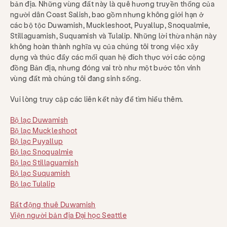
bản địa. Những vùng đất này là quê hương truyền thống của
người dân Coast Salish, bao gồm nhưng không giới hạn ở
các bộ tộc Duwamish, Muckleshoot, Puyallup, Snoqualmie,
Stillaguamish, Suquamish và Tulalip. Những lời thừa nhận này
không hoàn thành nghĩa vụ của chúng tôi trong việc xây
dựng và thúc đẩy các mối quan hệ đích thực với các cộng
đồng Bản địa, nhưng đóng vai trò như một bước tôn vinh
vùng đất mà chúng tôi đang sinh sống.
Vui lòng truy cập các liên kết này để tìm hiểu thêm.
Bộ lạc Duwamish
Bộ lạc Muckleshoot
Bộ lạc Puyallup
Bộ lạc Snoqualmie
Bộ lạc Stillaguamish
Bộ lạc Suquamish
Bộ lạc Tulalip
Bất động thuê Duwamish
Viện người bản địa Đại học Seattle