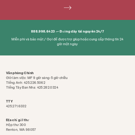
888.998.6423 — Đường dây tài nguyên 24/7
Miễn phí và bảo mật / Gọi để được trợ giúp hoặc cung cấp thông tin 24
giờ một ngày
Văn phòng Chính
Giờ làm việc: MF 9 giờ sáng-5 giờ chiều
Tiếng Anh: 425.226.5062
Tiếng Tây Ban Nha: 425.282.0324
TTY
425.271.6332
Địa chỉ gửi thư
Hộp thư 300
Renton, WA 98057