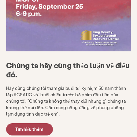
Việc làm
Câu hỏi thường gặp
Quyên góp
Tìm kiếm KCSARC
Chúng ta hãy cùng thảo luận về điều
đó.
Hãy cùng chúng tôi tham gia buổi tối kỷ niệm 50 năm thành
lập KCSARC với buổi chiếu trước bộ phim đầu tiên của
chúng tôi, "Chúng ta không thể thay đổi những gì chúng ta
không thể nói đến: Cẩm nang cộng đồng về phòng chống
lạm dụng tình dục trẻ em".
Tìm hiểu thêm