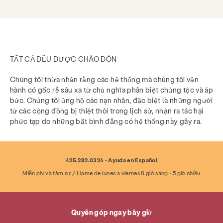
TẤT CẢ ĐỀU ĐƯỢC CHÀO ĐÓN
Chúng tôi thừa nhận rằng các hệ thống mà chúng tôi vận
hành có gốc rễ sâu xa từ chủ nghĩa phân biệt chủng tộc và áp
bức. Chúng tôi ủng hộ các nạn nhân, đặc biệt là những người
từ các cộng đồng bị thiệt thòi trong lịch sử, nhận ra tác hại
phức tạp do những bất bình đẳng có hệ thống này gây ra.
425.282.0324 - Ayuda en Español
Miễn phí và tâm sự / Llame de lunes a viernes 8 giờ sáng - 5 giờ chiều
Quyên góp ngay bây giờ