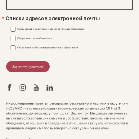
Списки адресов электронной почты
Оповещения о действиях и законодательные обновления
Общие новости и обновления
Обновления в области профилактики и образования
Зарегистрироваться!
Информационный центр по вопросам сексуального насилия в округе Кинг
(KCSARC) - это независимая некоммерческая организация 501 (c) 3,
обслуживающая весь округ Кинг, штат Вашингтон. Мы даем возможность
высказаться жертвам, их семьям и сообществам, вносим изменения в
убеждения, отношения и поведение в отношении сексуального насилия и
прививаем людям смелость говорить о сексуальном насилии.