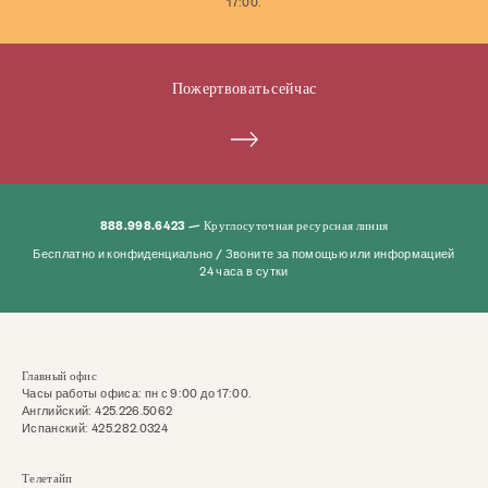
17:00.
Пожертвовать сейчас
888.998.6423 — Круглосуточная ресурсная линия
Бесплатно и конфиденциально / Звоните за помощью или информацией
24 часа в сутки
Главный офис
Часы работы офиса: пн с 9:00 до 17:00.
Английский: 425.226.5062
Испанский: 425.282.0324
Телетайп