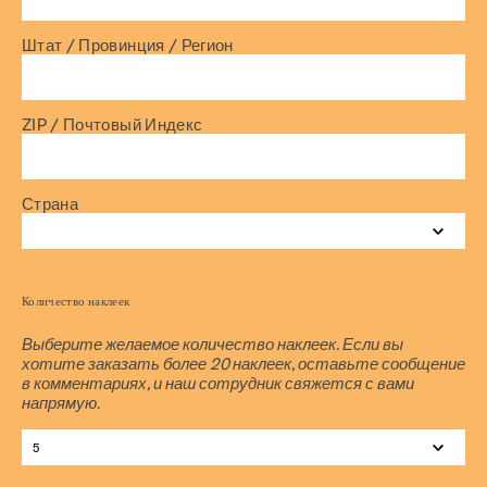
Штат / Провинция / Регион
ZIP / Почтовый Индекс
Страна
Услуги
Профилактика и образование
Ресурсы
Дайте
Увлекаться
Количество наклеек
Выберите желаемое количество наклеек. Если вы
хотите заказать более 20 наклеек, оставьте сообщение
Подпишитесь на нашу рассылку
Давайте обсудим это.
в комментариях, и наш сотрудник свяжется с вами
напрямую.
События
Уполномоченные голоса
Молодежный консультативный совет
Поддержите выживших
Помогите нам, адвокат
BE LOUD Club