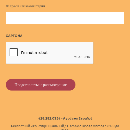
Вопросы или комментарии
О
Новости и блог
Контакт
Работа
Часто задаваемые вопросы
Пожертвовать
CAPTCHA
Искать в KCSARC
425.282.0324 - Ayuda en Español
Бесплатный и конфиденциальный / Llame de lunes a viernes с 8:00 до