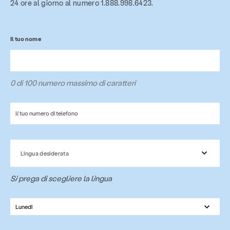
24 ore al giorno al numero 1.888.998.6423.
Il tuo nome
0 di 100 numero massimo di caratteri
Numero
di
telefono
(Obbligatorio)
Lingua
desiderata
Lingua desiderata
(Obbligatorio)
Si prega di scegliere la lingua
Giorno
(Obbligatorio)