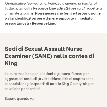
identificative (come nome, indirizzo o numero di telefono)
.
Tuttavia, la nostra Resource Line attiva 24 ore su 24 accetterà
chiamate anonime.
Non è necessario fornire il proprio nome
o altri identificatori per ottenere supporto immediato
presso la nostra Resource Line.
Servizi
Prevenzione & Educazione
Sedi di Sexual Assault Nurse
risorse
Dare
Mettersi in gioco
Examiner (SANE) nella contea di
King
Di
Notizie e blog
Contatto
occupazione
Le cure mediche per le lesioni e gli esami forensi per
FAQ
Donare
aggressioni sessuali (a volte chiamati kit di stupro) sono
accessibili negli ospedali di tutta la King County, sia per
adulti che per bambini.
Cerca KCSARC
Sapere quando vai: