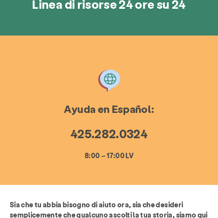
Linea di risorse 24 ore su 24
Ayuda en
Español
:
425.282.0324
8:00 – 17:00 LV
Sia che tu abbia bisogno di aiuto ora, sia che desideri
semplicemente che qualcuno ascolti la tua storia, siamo qui