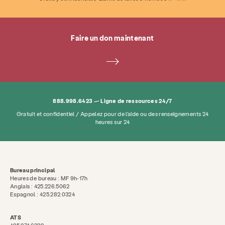
Faire un don maintenant
888.998.6423 — Ligne de ressources 24/7
Gratuit et confidentiel / Appelez pour de l'aide ou des renseignements 24
heures sur 24
Bureau principal
Heures de bureau : MF 9h-17h
Anglais : 425.226.5062
Espagnol : 425.282.0324
ATS