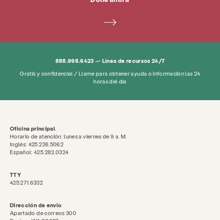
888.998.6423 — Línea de recursos 24/7
Gratis y confidencial / Llame para obtener ayuda o información las 24
horas del día
Oficina principal
Horario de atención: lunes a viernes de 9 a. M.
Inglés: 425.226.5062
Español: 425.282.0324
TTY
425.271.6332
Dirección de envio
Apartado de correos 300